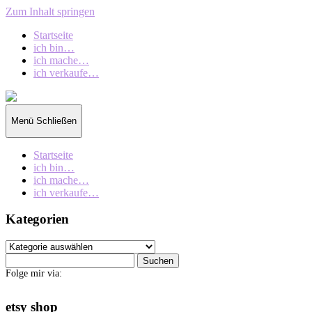
Zum Inhalt springen
Startseite
ich bin…
ich mache…
ich verkaufe…
collection
oberschin
Menü
Schließen
Startseite
ich bin…
ich mache…
ich verkaufe…
Kategorien
Kategorien
Suchen
nach:
Folge mir via:
etsy shop