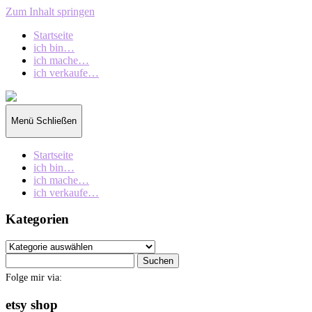
Zum Inhalt springen
Startseite
ich bin…
ich mache…
ich verkaufe…
collection
oberschin
Menü
Schließen
Startseite
ich bin…
ich mache…
ich verkaufe…
Kategorien
Kategorien
Suchen
nach:
Folge mir via:
etsy shop