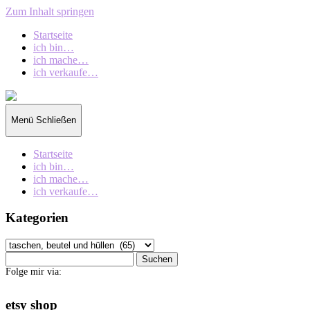
Zum Inhalt springen
Startseite
ich bin…
ich mache…
ich verkaufe…
collection
oberschin
Menü
Schließen
Startseite
ich bin…
ich mache…
ich verkaufe…
Kategorien
Kategorien
Suchen
nach:
Folge mir via:
etsy shop