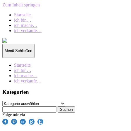
Zum Inhalt springen
Startseite
ich bin…
ich mache…
ich verkaufe…
collection
oberschin
Menü
Schließen
Startseite
ich bin…
ich mache…
ich verkaufe…
Kategorien
Kategorien
Suchen
nach:
Folge mir via: