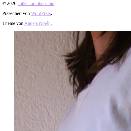
© 2026
collection oberschin
.
Präsentiert von
WordPress
.
Theme von
Anders Norén
.