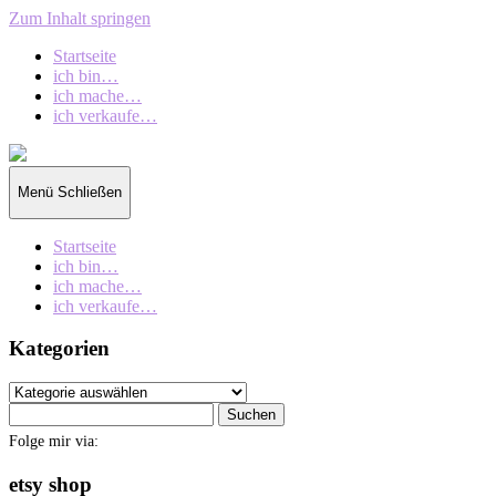
Zum Inhalt springen
Startseite
ich bin…
ich mache…
ich verkaufe…
collection
oberschin
Menü
Schließen
Startseite
ich bin…
ich mache…
ich verkaufe…
Kategorien
Kategorien
Suchen
nach:
Folge mir via:
etsy shop