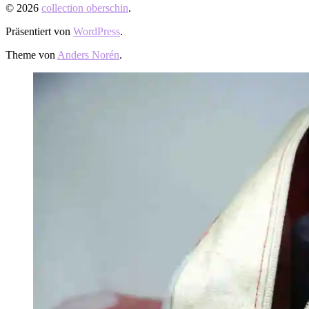
© 2026
collection oberschin
.
Präsentiert von
WordPress
.
Theme von
Anders Norén
.