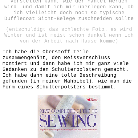
vorstellen kann, wie der Mantel werden
wird… und damit ich mir überlegen kann, ob
ich vielleicht doch noch so typische
Dufflecoat Sicht-Belege zuschneiden sollte
(entschuldigt das schlechte Foto… es wird
Winter und ist meist schon dunkel wenn ich
von der Arbeit nach Hause komme)
Ich habe die Oberstoff-Teile
zusammengenäht, den Reissverschluss
montiert und dann habe ich mir ganz viele
Gedanken zu den Schulterpolstern gemacht.
Ich habe dann eine tolle Beschreibung
gefunden (in meiner Nähbibel), wie man die
Form eines Schulterpolsters bestimmt.