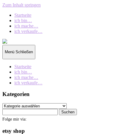
Zum Inhalt springen
Startseite
ich bin…
ich mache…
ich verkaufe…
collection
oberschin
Menü
Schließen
Startseite
ich bin…
ich mache…
ich verkaufe…
Kategorien
Kategorien
Suchen
nach:
Folge mir via:
etsy shop