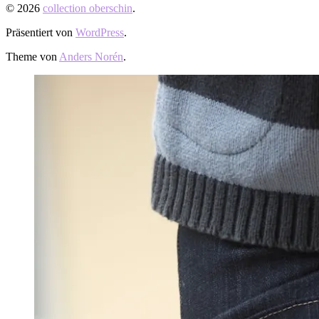
© 2026
collection oberschin
.
Präsentiert von
WordPress
.
Theme von
Anders Norén
.